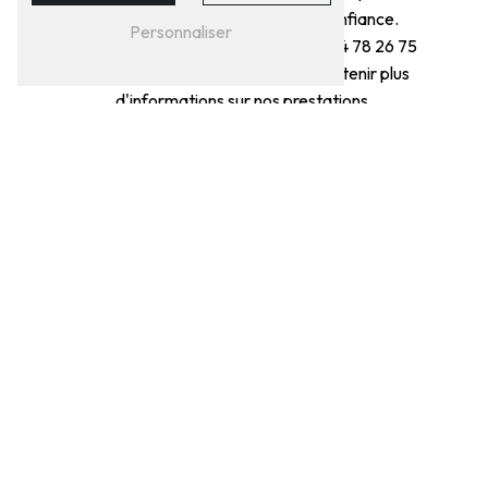
soin de votre véhicule en toute confiance.
Personnaliser
N'hésitez pas à nous contacter au 04 78 26 75
27 pour prendre rendez-vous ou obtenir plus
d'informations sur nos prestations.
EN SAVOIR
CONTACTEZ-
PLUS
NOUS