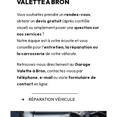
VALETTE À BRON
Vous souhaitez prendre un
rendez-vous
,
obtenir un
devis gratuit
(après contrôle
visuel) ou simplement poser une
question sur
nos services
?
Notre équipe est à votre écoute et vous
conseille pour l’
entretien, la réparation ou
la carrosserie
de votre véhicule.
Retrouvez-nous directement au
Garage
Valette à Bron
, contactez-nous par
téléphone
,
e-mail
ou via le
formulaire de
contact
en ligne.
RÉPARATION VÉHICULE