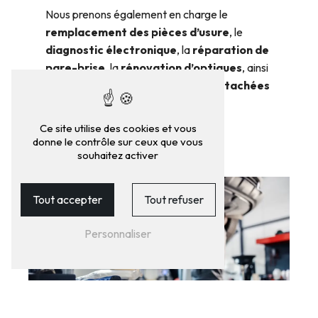
Nous prenons également en charge le
remplacement des pièces d’usure
, le
diagnostic électronique
, la
réparation de
pare-brise
, la
rénovation d’optiques
, ainsi
que la
vente et pose de pièces détachées
et accessoires
.
Ce site utilise des cookies et vous
donne le contrôle sur ceux que vous
CARROSSERIE
souhaitez activer
Tout accepter
Tout refuser
Personnaliser