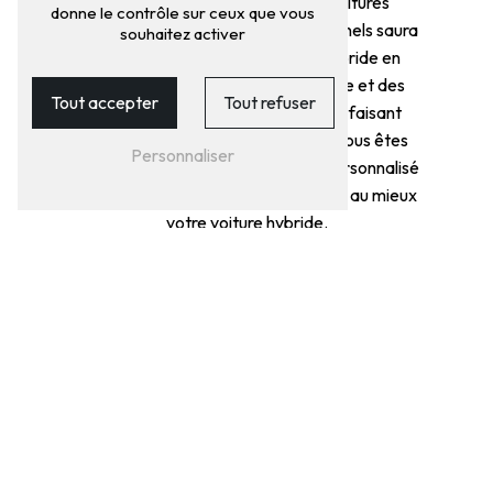
expertise dans l'entretien des voitures
donne le contrôle sur ceux que vous
hybrides. Leur équipe de professionnels saura
souhaitez activer
prendre soin de votre véhicule hybride en
utilisant des équipements de pointe et des
Tout accepter
Tout refuser
pièces de rechange de qualité. En faisant
confiance à GARAGE VALETTE, vous êtes
Personnaliser
assuré de bénéficier d'un service personnalisé
et de conseils avisés pour entretenir au mieux
votre voiture hybride.
N'hésitez pas à contacter GARAGE VALETTE
au 04 78 26 75 27 pour prendre rendez-vous
et profiter d'un entretien de qualité pour votre
voiture hybride à Saint-Aubin-du-Cormier.
EN SAVOIR
CONTACTEZ-
PLUS
NOUS