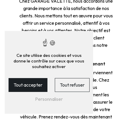
Chez GARAGE VALETTE, nous accordons une
grande importance à la satisfaction de nos
clients. Nous mettons tout en œuvre pour vous
offrir un service personnalisé, attentif à vos
besoins et à vos attentes. Notre objectif est
de vous garantir une expérience client
exceptionnelle à chaque visite dans notre
garage.
Ce site utilise des cookies et vous
donne le contrôle sur ceux que vous
Prenez rendez-vous dès maintenant
souhaitez activer
N'attendez pas que les problèmes surviennent
pour entretenir votre voiture hybride. Chez
Tout accepter
Tout refuser
GARAGE VALETTE, nous vous
recommandons de suivre régulièrement les
Personnaliser
préconisations du constructeur pour assurer le
bon fonctionnement et la longévité de votre
véhicule. Prenez rendez-vous dès maintenant
pour un entretien préventif ou curatif et
profitez de nos services de qualité.