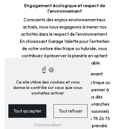
Engagement écologique et respect de
l'environnement
Conscients des enjeux environnementaux
actuels, nous nous engageons à mener nos
activités dans le respect de l'environnement.
En choisissant Garage Valette pour l'entretien
de votre voiture électrique ou hybride, vous
contribuez à préserver la planète en optant
pour une démarche plus responsable.
Prenez rendez-vous dès maintenant
Ce site utilise des cookies et vous
N'attendez pas que votre voiture électrique ou
donne le contrôle sur ceux que vous
hybride rencontre un problème pour penser à
souhaitez activer
son entretien. Prenez rendez-vous dès
maintenant chez Garage Valette à Avranches
Tout accepter
Tout refuser
et confiez votre véhicule à des professionnels
de confiance. Contactez-nous au 04 78 26 75
Personnaliser
27 pour plus d'informations ou pour prendre