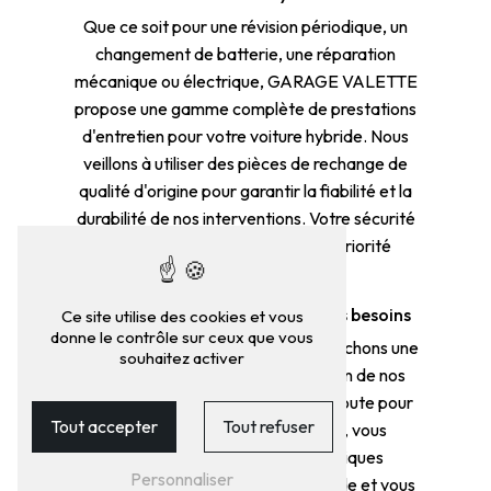
Que ce soit pour une révision périodique, un
changement de batterie, une réparation
mécanique ou électrique, GARAGE VALETTE
propose une gamme complète de prestations
d'entretien pour votre voiture hybride. Nous
veillons à utiliser des pièces de rechange de
qualité d'origine pour garantir la fiabilité et la
durabilité de nos interventions. Votre sécurité
et votre satisfaction sont notre priorité
absolue.
Un service client à l'écoute de vos besoins
Ce site utilise des cookies et vous
donne le contrôle sur ceux que vous
Chez GARAGE VALETTE, nous attachons une
souhaitez activer
grande importance à la satisfaction de nos
clients. Notre équipe est à votre écoute pour
Tout accepter
Tout refuser
répondre à toutes vos questions, vous
conseiller sur les meilleures pratiques
Personnaliser
d'entretien pour votre voiture hybride et vous