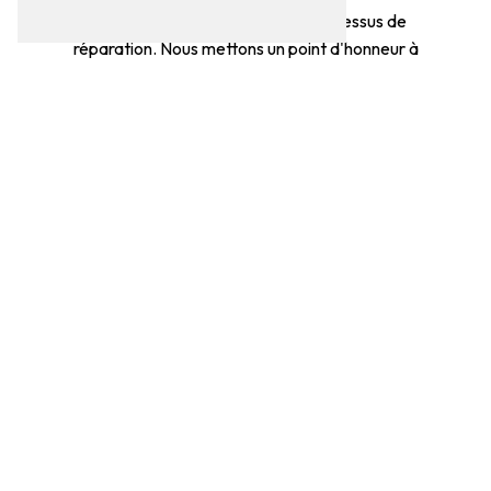
accompagner tout au long du processus de
réparation. Nous mettons un point d'honneur à
instaurer une relation de confiance avec
chacun de nos clients, dans le respect de nos
valeurs de transparence et d'intégrité.
Confiez la réparation de votre voiture hybride
à des professionnels de confiance à Thorigné-
Fouillard. Contactez GARAGE VALETTE dès
aujourd'hui pour prendre rendez-vous et
bénéficier de nos services de qualité.
EN SAVOIR
CONTACTEZ-
PLUS
NOUS