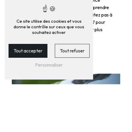
Nous vous garantissons un service
professionnel et personnalisé pour prendre
soin de votre véhicule hybride. N'hésitez pas à
Ce site utilise des cookies et vous
nous contacter au 04 78 26 75 27 pour
donne le contrôle sur ceux que vous
prendre rendez-vous ou obtenir plus
souhaitez activer
d'informations.
Tout accepter
Tout refuser
EN SAVOIR
CONTACTEZ-
PLUS
NOUS
Personnaliser