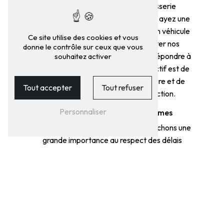
services de réparation de carrosserie
personnalisés à Fougères. Que vous ayez une
voiture de tourisme, un utilitaire ou un véhicule
Ce site utilise des cookies et vous
de collection, nous saurons adapter nos
donne le contrôle sur ceux que vous
techniques et notre approche pour répondre à
souhaitez activer
vos besoins spécifiques. Notre objectif est de
vous offrir une prestation sur-mesure et de
Tout accepter
Tout refuser
vous assurer une entière satisfaction.
Personnaliser
Respect des délais et des normes
Chez GARAGE VALETTE, nous attachons une
grande importance au respect des délais
convenus avec nos clients à Fougères. Nous
veillons également à respecter les normes de
sécurité et de qualité en vigueur dans le
domaine de la réparation de carrosserie. Notre
engagement est de vous fournir un service
professionnel et fiable, dans le strict respect