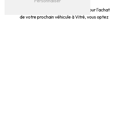
Personnaliser
En choisissant GARAGE VALETTE pour l'achat
de votre prochain véhicule à Vitré, vous optez
pour la garantie d'un service de qualité, des
conseils personnalisés et des véhicules fiables.
N'hésitez pas à nous contacter au 04 78 26 75
27 pour plus d'informations ou pour prendre
rendez-vous. Nous nous tenons à votre
disposition pour répondre à toutes vos
questions et vous accompagner dans votre
projet automobile. À bientôt chez GARAGE
VALETTE !
EN SAVOIR
CONTACTEZ-
PLUS
NOUS